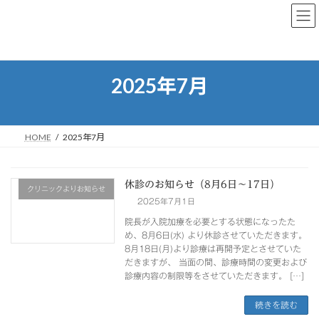
コ
ナ
ン
ビ
テ
ゲ
ン
ー
ツ
シ
へ
ョ
2025年7月
ス
ン
キ
に
ッ
移
プ
動
HOME
2025年7月
休診のお知らせ（8月6日〜17日）
クリニックよりお知らせ
2025年7月1日
院長が入院加療を必要とする状態になったた
め、8月6日(水) より休診させていただきます。
8月18日(月)より診療は再開予定とさせていた
だきますが、 当面の間、診療時間の変更および
診療内容の制限等をさせていただきます。 […]
続きを読む